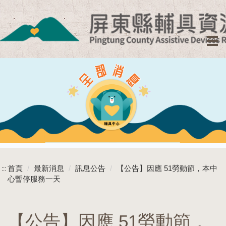
跳
到
主
要
內
容
區
塊
首頁
最新消息
訊息公告
【公告】因應 51勞動節，本中
:::
心暫停服務一天
【公告】因應 51勞動節，