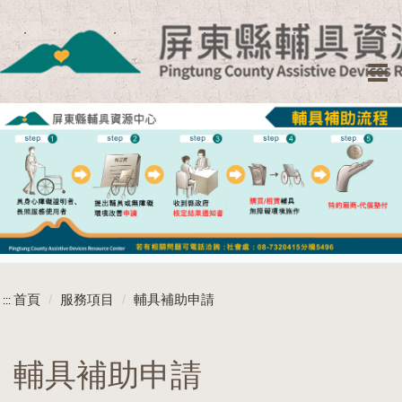
跳
到
主
要
內
容
區
塊
首頁
服務項目
輔具補助申請
:::
輔具補助申請