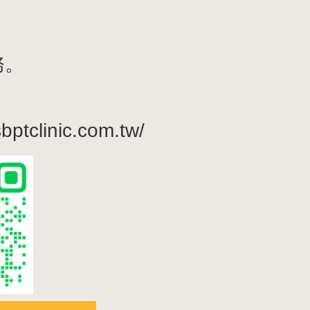
。
務。
tclinic.com.tw/