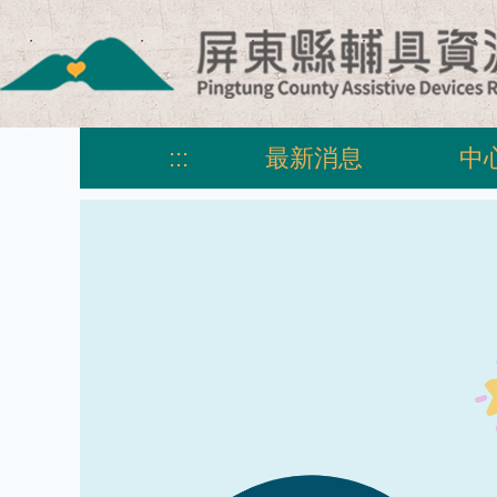
跳
到
主
要
內
容
:::
最新消息
中
區
塊