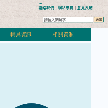
:::
聯絡我們
｜
網站導覽
｜
意見反應
關
鍵
字
輔具資訊
相關資源
查
詢