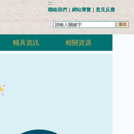
:::
聯絡我們
｜
網站導覽
｜
意見反應
關
鍵
字
輔具資訊
相關資源
查
詢