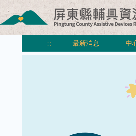
跳
到
主
要
內
容
:::
最新消息
中
區
塊